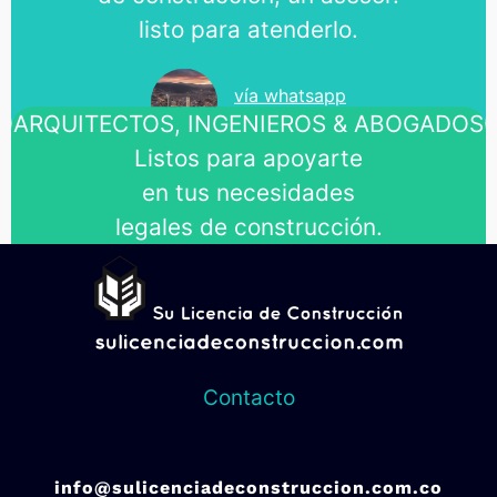
listo para atenderlo.
vía whatsapp
Contáctanos
ARQUITECTOS, INGENIEROS & ABOGADOS
Listos para apoyarte
en tus necesidades
legales de construcción.
vía llamada
Contáctanos
Contacto
info@sulicenciadeconstruccion.com.co